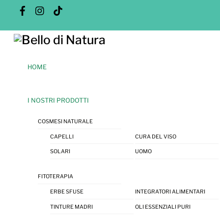
Skip
Facebook
Instagram
Tik
Tok
to
content
Menu
HOME
I NOSTRI PRODOTTI
COSMESI NATURALE
CAPELLI
CURA DEL VISO
SOLARI
UOMO
FITOTERAPIA
ERBE SFUSE
INTEGRATORI ALIMENTARI
TINTURE MADRI
OLI ESSENZIALI PURI