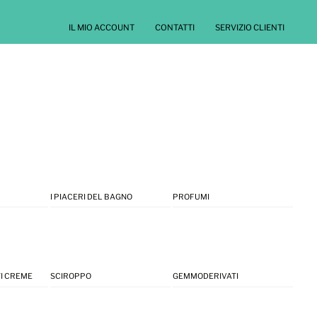
IL MIO ACCOUNT
CONTATTI
SERVIZIO CLIENTI
I PIACERI DEL BAGNO
PROFUMI
I CREME
SCIROPPO
GEMMODERIVATI