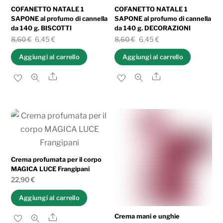
COFANETTO NATALE 1
COFANETTO NATALE 1
SAPONE al profumo di cannella
SAPONE al profumo di cannella
da 140 g. BISCOTTI
da 140 g. DECORAZIONI
Il
Il
Il
Il
8,60
€
6,45
€
8,60
€
6,45
€
prezzo
prezzo
prezzo
prezzo
Aggiungi al carrello
Aggiungi al carrello
originale
attuale
originale
attuale
Share
Share
era:
è:
era:
è:
8,60 €.
6,45 €.
8,60 €.
6,45 €.
Crema profumata per il corpo
MAGICA LUCE Frangipani
22,90
€
Aggiungi al carrello
Share
Crema mani e unghie