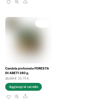
Share
era:
è:
25,00 €.
18,75 €.
IN OFFERTA!
Candela profumata FORESTA
DI ABETI 180 g.
Il
Il
21,00
€
15,75
€
prezzo
prezzo
Aggiungi al carrello
originale
attuale
Share
era:
è:
21,00 €.
15,75 €.