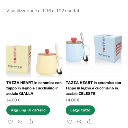
Ordina
Visualizzazione di 1-16 di 102 risultati
in
base
al
più
recente
TAZZA HEART in ceramica con
TAZZA HEART in ceramica con
tappo in legno e cucchiaino in
tappo in legno e cucchiaino in
acciaio GIALLA
acciaio CELESTE
14,00
€
14,00
€
Aggiungi al carrello
Leggi tutto
Share
Share