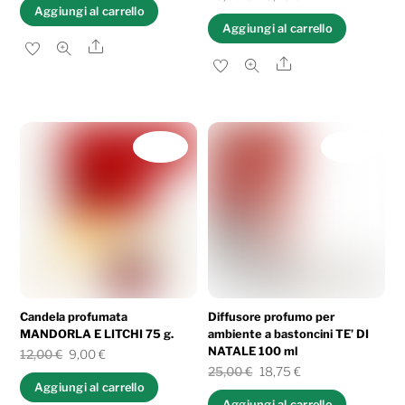
Aggiungi al carrello
prezzo
prezzo
Aggiungi al carrello
originale
attuale
Share
Share
era:
è:
25,00 €.
18,75 €.
IN OFFERTA!
IN OFFERTA!
Candela profumata
Diffusore profumo per
MANDORLA E LITCHI 75 g.
ambiente a bastoncini TE’ DI
NATALE 100 ml
Il
Il
12,00
€
9,00
€
Il
Il
25,00
€
18,75
€
prezzo
prezzo
Aggiungi al carrello
prezzo
prezzo
originale
attuale
Aggiungi al carrello