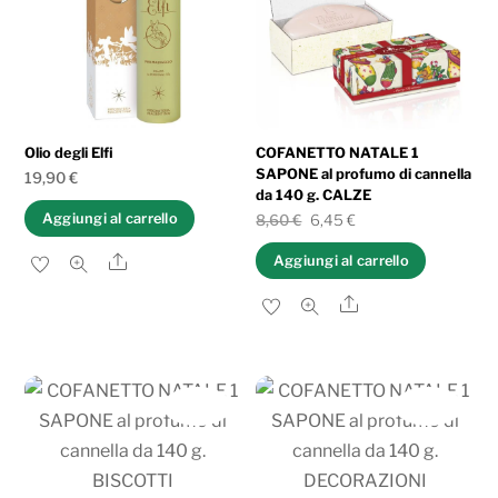
Olio degli Elfi
COFANETTO NATALE 1
SAPONE al profumo di cannella
19,90
€
da 140 g. CALZE
Aggiungi al carrello
Il
Il
8,60
€
6,45
€
prezzo
prezzo
Share
Aggiungi al carrello
originale
attuale
Share
era:
è:
8,60 €.
6,45 €.
IN OFFERTA!
IN OFFERTA!