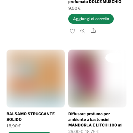
profumata DOLCE MUSCHIO
9,50
€
Aggiungi al carrello
Share
IN OFFERTA!
BALSAMO STRUCCANTE
Diffusore profumo per
SOLIDO
ambiente a bastoncini
MANDORLA E LITCHI 100 ml
18,90
€
Il
Il
25,00
€
18,75
€