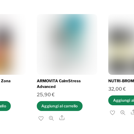
 Zona
ARMOVITA CalmStress
NUTRI-BROME
Advanced
32,00
€
25,90
€
Aggiungi al
ello
Aggiungi al carrello
are
Share