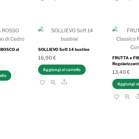
are
BOSCO al
SOLLIEVO Soft 14 bustine
16,90
€
FRUTTA e FIB
Regolarizzan
Aggiungi al carrello
13,40
€
ello
Share
Aggiungi al
are