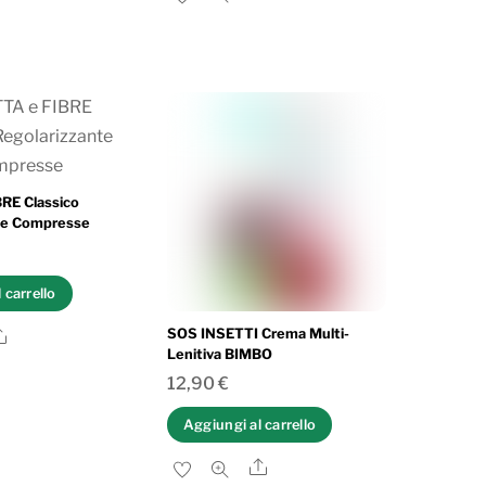
RE Classico
te Compresse
 carrello
Share
SOS INSETTI Crema Multi-
Lenitiva BIMBO
12,90
€
Aggiungi al carrello
Share