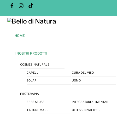
Skip
Facebook
Instagram
Tik
Tok
to
content
Menu
HOME
I NOSTRI PRODOTTI
COSMESI NATURALE
CAPELLI
CURA DEL VISO
SOLARI
UOMO
FITOTERAPIA
ERBE SFUSE
INTEGRATORI ALIMENTARI
TINTURE MADRI
OLI ESSENZIALI PURI