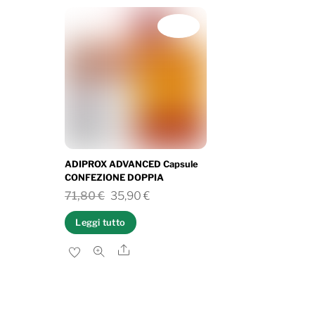
IN OFFERTA!
ADIPROX ADVANCED Capsule
CONFEZIONE DOPPIA
Il
Il
71,80
€
35,90
€
prezzo
prezzo
Leggi tutto
originale
attuale
Share
era:
è:
71,80 €.
35,90 €.