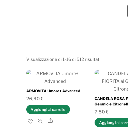
Ordina
Visualizzazione di 1-16 di 512 risultati
in
base
al
più
ARMOVITA Umore+ Advanced
recente
26,90
€
CANDELA ROSA FI
Geranio e Citronel
Aggiungi al carrello
7,50
€
Share
Aggiungi al carr