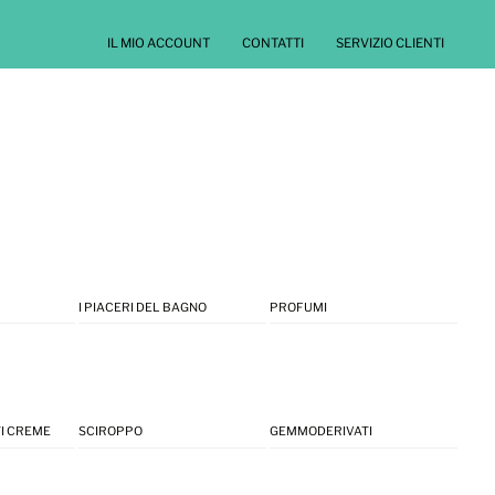
IL MIO ACCOUNT
CONTATTI
SERVIZIO CLIENTI
I PIACERI DEL BAGNO
PROFUMI
I CREME
SCIROPPO
GEMMODERIVATI