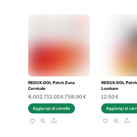
REDUX-DOL Patch Zona
REDUX-DOL Patch
Cervicale
Lombare
8.002.712.024.758,00
€
12,50
€
Aggiungi al carrello
Aggiungi al carr
Share
Sh