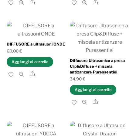
Share
Share
DIFFUSORE a ultrasuoni ONDE
60,00
€
Diffusore Ultrasonico a presa
Aggiungi al carrello
Clip&Diffuse + miscela
antizanzare Puressentiel
Share
34,90
€
Aggiungi al carrello
Share