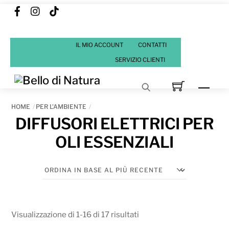
Facebook
Instagram
Tik
Skip
Tok
to
content
IL MIO ACCOUNT
CONTATTI
SERVIZIO CLIENTI
Men
HOME
PER L'AMBIENTE
DIFFUSORI ELETTRICI PER
OLI ESSENZIALI
Ordina
Visualizzazione di 1-16 di 17 risultati
in