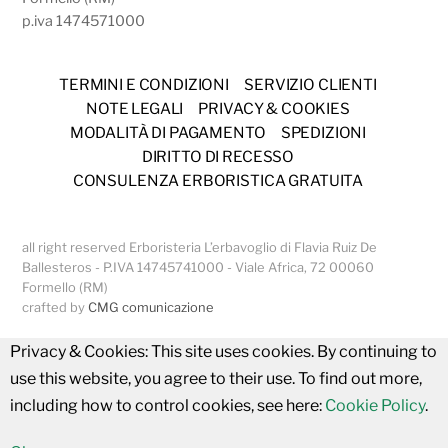
p.iva 1474571000
TERMINI E CONDIZIONI
SERVIZIO CLIENTI
NOTE LEGALI
PRIVACY & COOKIES
MODALITÀ DI PAGAMENTO
SPEDIZIONI
DIRITTO DI RECESSO
CONSULENZA ERBORISTICA GRATUITA
all right reserved Erboristeria L’erbavoglio di Flavia Ruiz De
Ballesteros - P.IVA 14745741000 - Viale Africa, 72 00060
Formello (RM)
crafted by
CMG comunicazione
Privacy & Cookies: This site uses cookies. By continuing to
use this website, you agree to their use. To find out more,
including how to control cookies, see here:
Cookie Policy
.