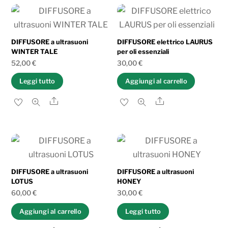
base
al
più
DIFFUSORE a ultrasuoni
DIFFUSORE elettrico LAURUS
WINTER TALE
per oli essenziali
recente
52,00
€
30,00
€
Leggi tutto
Aggiungi al carrello
Share
Share
DIFFUSORE a ultrasuoni
DIFFUSORE a ultrasuoni
LOTUS
HONEY
60,00
€
30,00
€
Aggiungi al carrello
Leggi tutto