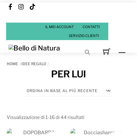
Facebook
Instagram
Tik
Skip
Tok
to
content
IL MIO ACCOUNT
CONTATTI
SERVIZIO CLIENTI
Men
HOME
IDEE REGALO
PER LUI
Ordina
Visualizzazione di 1-16 di 44 risultati
in
base
IN OFFERTA!
IN OFFERTA!