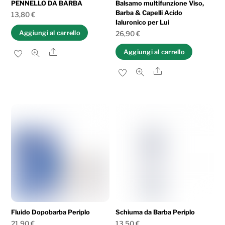
PENNELLO DA BARBA
Balsamo multifunzione Viso,
Barba & Capelli Acido
13,80
€
Ialuronico per Lui
Aggiungi al carrello
26,90
€
Share
Aggiungi al carrello
Share
Fluido Dopobarba Periplo
Schiuma da Barba Periplo
21,90
€
13,50
€