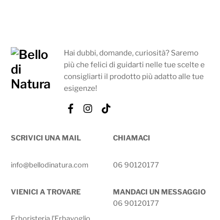
Hai dubbi, domande, curiosità? Saremo
più che felici di guidarti nelle tue scelte e
consigliarti il prodotto più adatto alle tue
esigenze!
Facebook
Instagram
Tik
Tok
SCRIVICI UNA MAIL
CHIAMACI
info@bellodinatura.com
06 90120177
VIENICI A TROVARE
MANDACI UN MESSAGGIO
06 90120177
Erboristeria l’Erbavoglio