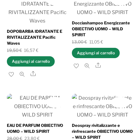
al
più
recente
Docciashampoo Energizzante
OBIECTIVO UOMO – WILD
DOPOBARBA IDRATANTE E
SPIRIT
RIVITALIZZANTE ​Pacific
Il
Il
13,00
€
11,05
€
Waves
Il
Il
prezzo
prezzo
19,50
€
16,57
€
Aggiungi al carrello
prezzo
prezzo
originale
attuale
Aggiungi al carrello
Share
originale
attuale
era:
è:
Share
era:
è:
13,00 €.
11,05 €.
19,50 €.
16,57 €.
IN OFFERTA!
IN OFFERTA!
EAU DE PARFUM OBIECTIVO
Deospray rivitalizzante e
UOMO – WILD SPIRIT
rinfrescante OBIECTIVO UOMO
– WILD SPIRIT
Il
Il
28,00
€
23,80
€