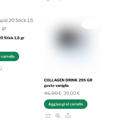
46,00 €.
39,00 €.
IN OFFERTA!
0 Stick 1,5 gr
 carrello
Share
COLLAGEN DRINK 295 GR
gusto vaniglia
Il
Il
46,00
€
39,00
€
prezzo
prezzo
Aggiungi al carrello
originale
attuale
Share
era:
è:
46,00 €.
39,00 €.