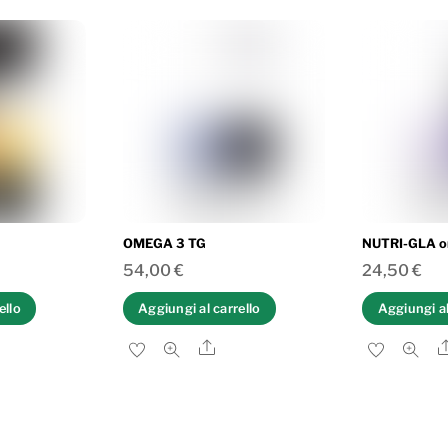
OMEGA 3 TG
NUTRI-GLA o
54,00
€
24,50
€
ello
Aggiungi al carrello
Aggiungi al
are
Share