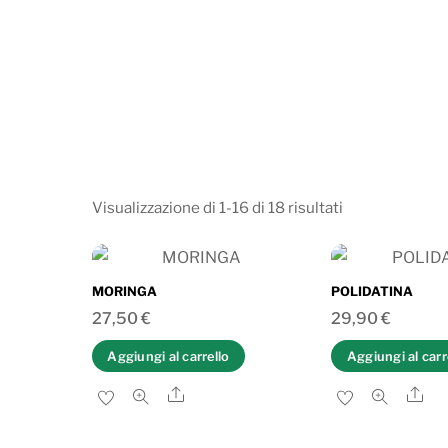
Ordina
Visualizzazione di 1-16 di 18 risultati
in
base
al
MORINGA
POLIDATINA
più
27,50
€
29,90
€
recente
Aggiungi al carrello
Aggiungi al carr
Share
Sh