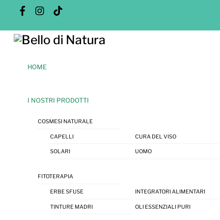
Skip
Facebook
Instagram
Tik
Tok
to
content
Menu
HOME
I NOSTRI PRODOTTI
COSMESI NATURALE
CAPELLI
CURA DEL VISO
SOLARI
UOMO
FITOTERAPIA
ERBE SFUSE
INTEGRATORI ALIMENTARI
TINTURE MADRI
OLI ESSENZIALI PURI