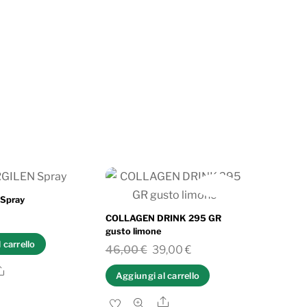
IN OFFERTA!
Spray
COLLAGEN DRINK 295 GR
gusto limone
 carrello
Il
Il
46,00
€
39,00
€
prezzo
prezzo
Share
Aggiungi al carrello
originale
attuale
Share
era:
è: