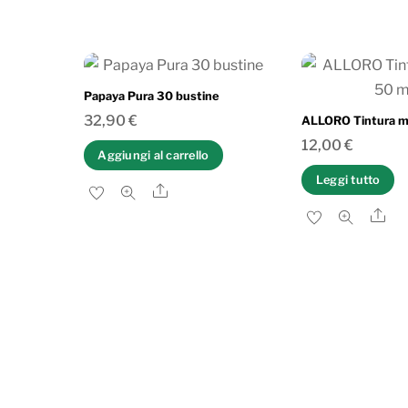
Papaya Pura 30 bustine
32,90
€
ALLORO Tintura m
12,00
€
Aggiungi al carrello
Leggi tutto
Share
Sh