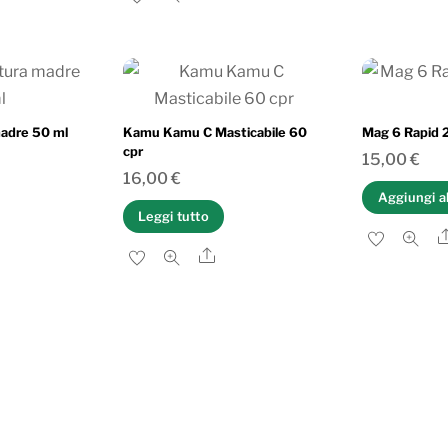
adre 50 ml
Kamu Kamu C Masticabile 60
Mag 6 Rapid 2
cpr
15,00
€
16,00
€
Aggiungi al
Leggi tutto
are
Share