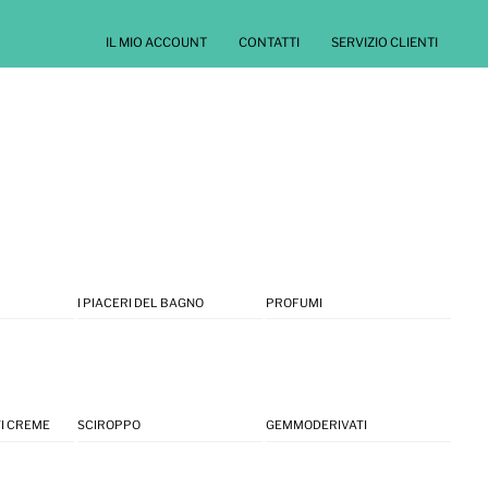
IL MIO ACCOUNT
CONTATTI
SERVIZIO CLIENTI
I PIACERI DEL BAGNO
PROFUMI
I CREME
SCIROPPO
GEMMODERIVATI