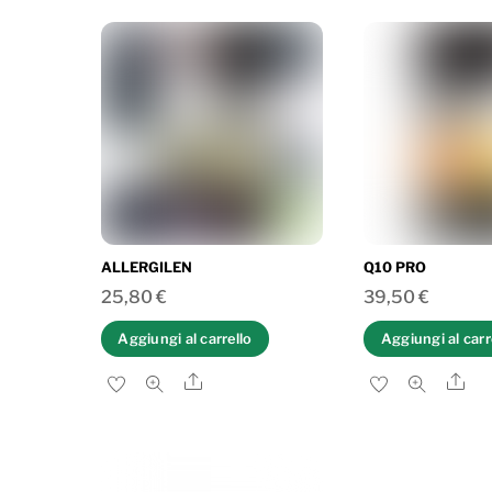
ALLERGILEN
Q10 PRO
25,80
€
39,50
€
Aggiungi al carrello
Aggiungi al carr
Share
Sh