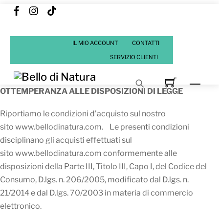
Facebook
Instagram
Tik
Skip
Tok
to
content
IL MIO ACCOUNT
CONTATTI
SERVIZIO CLIENTI
Men
OTTEMPERANZA ALLE DISPOSIZIONI DI LEGGE
Riportiamo le condizioni d’acquisto sul nostro
sito www.bellodinatura.com. Le presenti condizioni
disciplinano gli acquisti effettuati sul
sito www.bellodinatura.com conformemente alle
disposizioni della Parte III, Titolo III, Capo I, del Codice del
Consumo, D.lgs. n. 206/2005, modificato dal D.lgs. n.
21/2014 e dal D.lgs. 70/2003 in materia di commercio
elettronico.