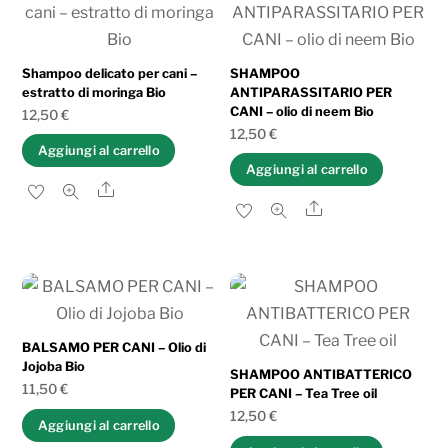
al
più
recente
Shampoo delicato per cani –
​SHAMPOO
estratto di moringa Bio
ANTIPARASSITARIO PER
CANI – olio di neem Bio
12,50
€
12,50
€
Aggiungi al carrello
Aggiungi al carrello
Share
Share
BALSAMO PER CANI – Olio di
Jojoba Bio
SHAMPOO ANTIBATTERICO
11,50
€
PER CANI – Tea Tree oil
12,50
€
Aggiungi al carrello