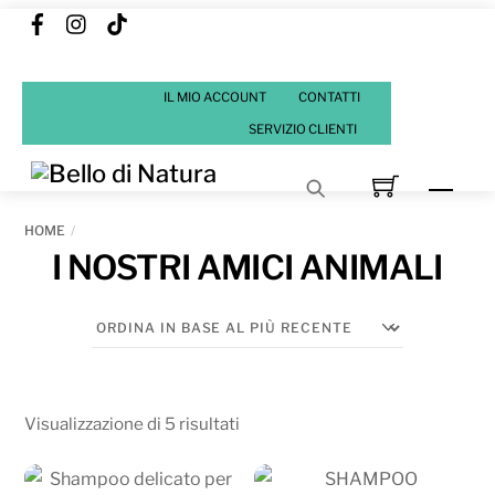
Facebook
Instagram
Tik
Skip
Tok
to
content
IL MIO ACCOUNT
CONTATTI
SERVIZIO CLIENTI
Men
HOME
I NOSTRI AMICI ANIMALI
Ordina
Visualizzazione di 5 risultati
in
base