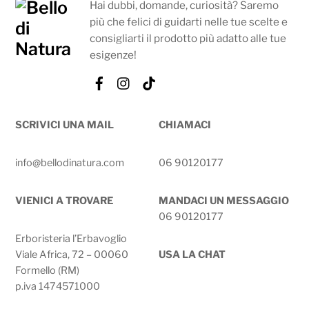
Hai dubbi, domande, curiosità? Saremo
più che felici di guidarti nelle tue scelte e
consigliarti il prodotto più adatto alle tue
esigenze!
Facebook
Instagram
Tik
Tok
SCRIVICI UNA MAIL
CHIAMACI
info@bellodinatura.com
06 90120177
VIENICI A TROVARE
MANDACI UN MESSAGGIO
06 90120177
Erboristeria l’Erbavoglio
Viale Africa, 72 – 00060
USA LA CHAT
Formello (RM)
p.iva 1474571000