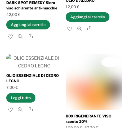
OLIO D’ALLORO
DARK SPOT REMEDY Siero
12,00
€
viso schiarente anti-macchie
42,00
€
Aggiungi al carrello
Aggiungi al carrello
Share
Share
IN OFFERTA!
OLIO ESSENZIALE DI CEDRO
LEGNO
7,00
€
Leggi tutto
Share
BOX RIGENERANTE VISO
sconto 20%
Il
Il
109,00
€
87,20
€