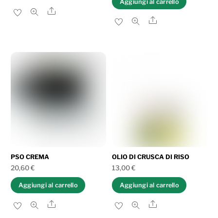
Aggiungi al carrello
originale
attuale
Share
Share
era:
è:
29,60 €.
22,50 €.
PSO CREMA
OLIO DI CRUSCA DI RISO
20,60
€
13,00
€
Aggiungi al carrello
Aggiungi al carrello
Share
Share