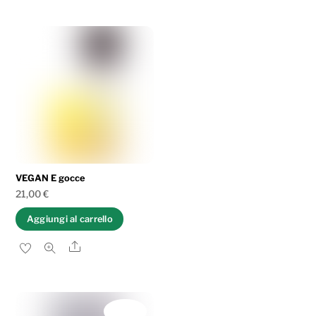
VEGAN E gocce
21,00
€
Aggiungi al carrello
Share
IN OFFERTA!