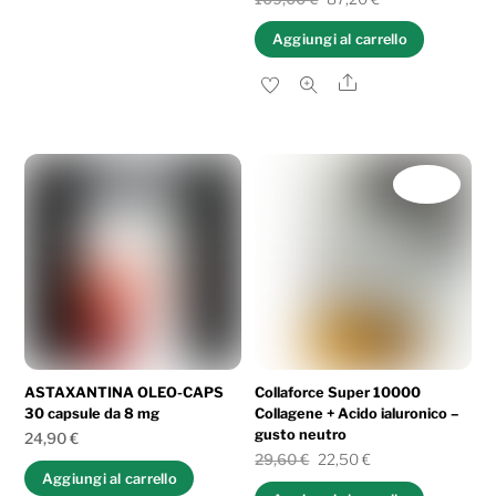
prezzo
prezzo
Aggiungi al carrello
originale
attuale
Share
era:
è:
109,00 €.
87,20 €.
IN OFFERTA!
ASTAXANTINA OLEO-CAPS
Collaforce Super 10000
30 capsule da 8 mg
Collagene + Acido ialuronico –
gusto neutro
24,90
€
Il
Il
29,60
€
22,50
€
Aggiungi al carrello
prezzo
prezzo