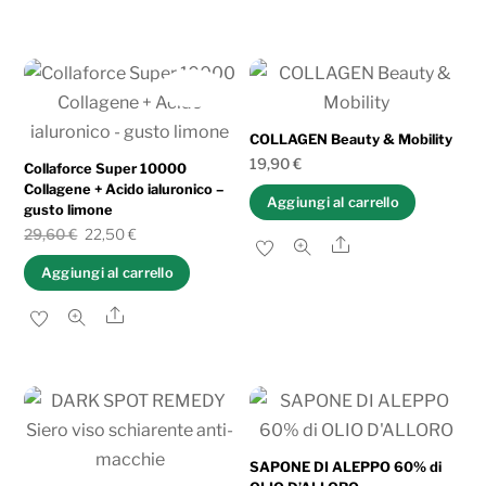
IN OFFERTA!
COLLAGEN Beauty & Mobility
19,90
€
Collaforce Super 10000
Collagene + Acido ialuronico –
Aggiungi al carrello
gusto limone
Il
Il
29,60
€
22,50
€
Share
prezzo
prezzo
Aggiungi al carrello
originale
attuale
Share
era:
è:
29,60 €.
22,50 €.
SAPONE DI ALEPPO 60% di