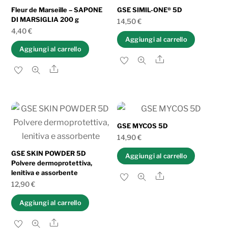
al
Fleur de Marseille – SAPONE
GSE SIMIL-ONE® 5D
DI MARSIGLIA 200 g
più
14,50
€
4,40
€
recente
Aggiungi al carrello
Aggiungi al carrello
Share
Share
GSE MYCOS 5D
14,90
€
GSE SKIN POWDER 5D
Aggiungi al carrello
Polvere dermoprotettiva,
lenitiva e assorbente
Share
12,90
€
Aggiungi al carrello
Share