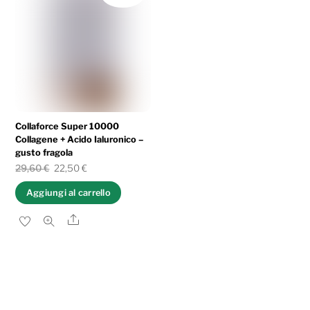
Collaforce Super 10000
Collagene + Acido Ialuronico –
gusto fragola
Il
Il
29,60
€
22,50
€
prezzo
prezzo
Aggiungi al carrello
originale
attuale
Share
era:
è:
29,60 €.
22,50 €.