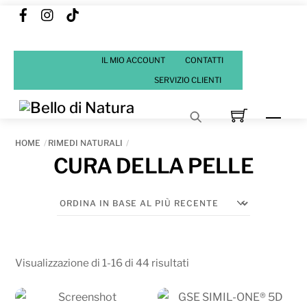
Facebook
Instagram
Tik
Skip
Tok
to
content
IL MIO ACCOUNT
CONTATTI
SERVIZIO CLIENTI
Men
HOME
RIMEDI NATURALI
CURA DELLA PELLE
Ordina
Visualizzazione di 1-16 di 44 risultati
in
base