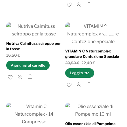
Share
IN OFFERTA!
Nutriva Calmituss sciroppo per
la tosse
VITAMIN C Naturcomplex
16,50
€
granulare Confezione Speciale
Il
Il
29,80
€
22,40
€
Aggiungi al carrello
prezzo
prezzo
Leggi tutto
Share
originale
attuale
Share
era:
è:
29,80 €.
22,40 €.
Olio essenziale di Pompelmo