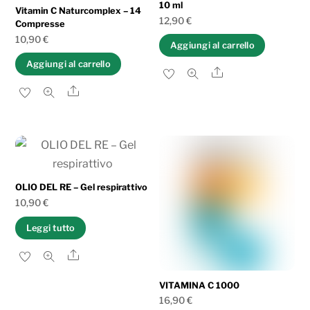
10 ml
Vitamin C Naturcomplex – 14
12,90
€
Compresse
10,90
€
Aggiungi al carrello
Aggiungi al carrello
Share
Share
OLIO DEL RE – Gel respirattivo
10,90
€
Leggi tutto
Share
VITAMINA C 1000
16,90
€