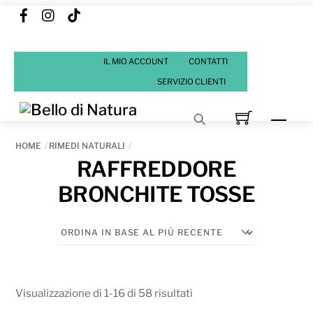
Facebook
Instagram
Tik
Skip
Tok
to
content
IL MIO ACCOUNT
CONTATTI
SERVIZIO CLIENTI
Men
HOME
RIMEDI NATURALI
RAFFREDDORE
BRONCHITE TOSSE
Ordina
Visualizzazione di 1-16 di 58 risultati
in