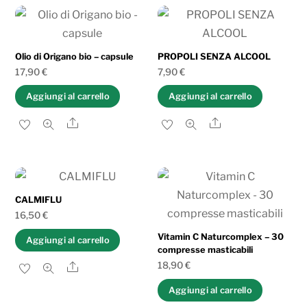
base
al
più
Olio di Origano bio – capsule
PROPOLI SENZA ALCOOL
recente
17,90
€
7,90
€
Aggiungi al carrello
Aggiungi al carrello
Share
Share
CALMIFLU
16,50
€
Vitamin C Naturcomplex – 30
Aggiungi al carrello
compresse masticabili
18,90
€
Share
Aggiungi al carrello