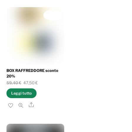
IN OFFERTA!
BOX RAFFREDDORE sconto
20%
Il
Il
59,40
€
47,50
€
prezzo
prezzo
Leggi tutto
originale
attuale
Share
era:
è:
59,40 €.
47,50 €.