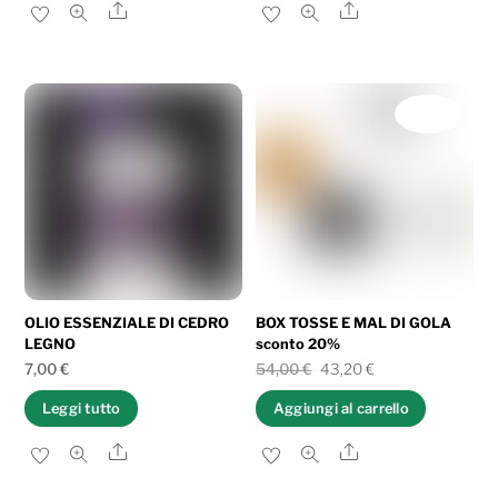
Share
Share
IN OFFERTA!
OLIO ESSENZIALE DI CEDRO
BOX TOSSE E MAL DI GOLA
LEGNO
sconto 20%
Il
Il
7,00
€
54,00
€
43,20
€
prezzo
prezzo
Leggi tutto
Aggiungi al carrello
originale
attuale
Share
Share
era:
è:
54,00 €.
43,20 €.