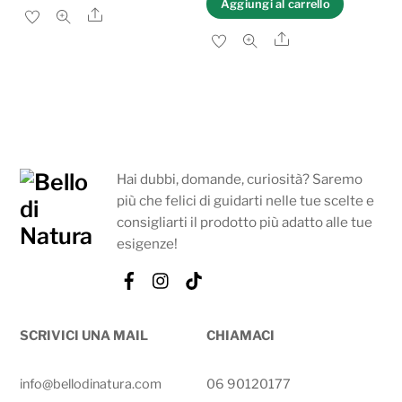
Aggiungi al carrello
Share
era:
è:
Share
290,00 €.
189,00 €.
Hai dubbi, domande, curiosità? Saremo
più che felici di guidarti nelle tue scelte e
consigliarti il prodotto più adatto alle tue
esigenze!
Facebook
Instagram
Tik
Tok
SCRIVICI UNA MAIL
CHIAMACI
info@bellodinatura.com
06 90120177