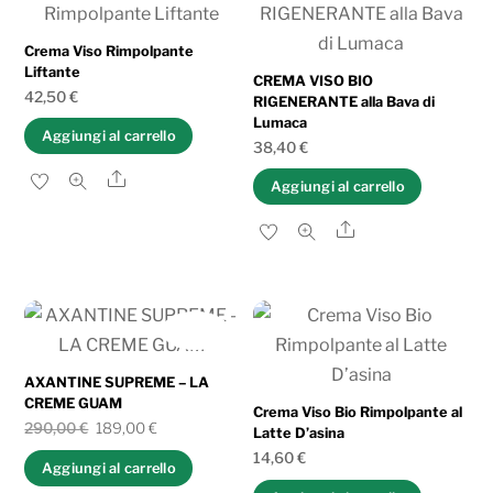
al
più
Crema Viso Rimpolpante
Liftante
recente
CREMA VISO BIO
42,50
€
RIGENERANTE alla Bava di
Lumaca
Aggiungi al carrello
38,40
€
Share
Aggiungi al carrello
Share
IN OFFERTA!
AXANTINE SUPREME – LA
CREME GUAM
Crema Viso Bio Rimpolpante al
Il
Il
290,00
€
189,00
€
Latte D’asina
prezzo
prezzo
14,60
€
Aggiungi al carrello
originale
attuale