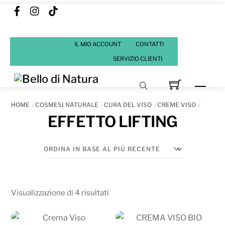
Facebook
Instagram
Tik
Skip
Tok
to
content
IL MIO ACCOUNT
CONTATTI
SERVIZIO CLIENTI
Men
HOME
COSMESI NATURALE
CURA DEL VISO
CREME VISO
EFFETTO LIFTING
Ordina
Visualizzazione di 4 risultati
in
base