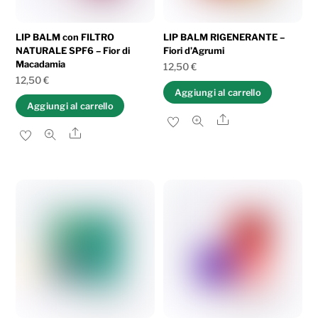
LIP BALM con FILTRO
LIP BALM RIGENERANTE –
NATURALE SPF6 – Fior di
Fiori d’Agrumi
Macadamia
12,50
€
12,50
€
Aggiungi al carrello
Aggiungi al carrello
Share
Share