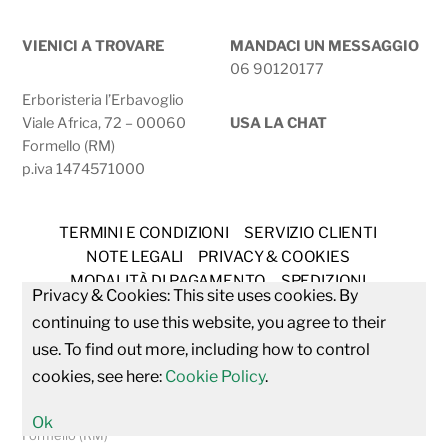
VIENICI A TROVARE
MANDACI UN MESSAGGIO
06 90120177
Erboristeria l’Erbavoglio
Viale Africa, 72 – 00060
USA LA CHAT
Formello (RM)
p.iva 1474571000
TERMINI E CONDIZIONI
SERVIZIO CLIENTI
NOTE LEGALI
PRIVACY & COOKIES
MODALITÀ DI PAGAMENTO
SPEDIZIONI
Privacy & Cookies: This site uses cookies. By
DIRITTO DI RECESSO
continuing to use this website, you agree to their
CONSULENZA ERBORISTICA GRATUITA
use. To find out more, including how to control
cookies, see here:
Cookie Policy
.
all right reserved Erboristeria L’erbavoglio di Flavia Ruiz De
Ballesteros - P.IVA 14745741000 - Viale Africa, 72 00060
Ok
Formello (RM)