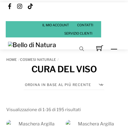
Facebook
Instagram
Tik
Skip
Tok
to
content
IL MIO ACCOUNT
CONTATTI
SERVIZIO CLIENTI
Men
HOME
COSMESI NATURALE
CURA DEL VISO
Ordina
Visualizzazione di 1-16 di 195 risultati
in
base