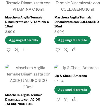
al
più
recente
Maschera Argilla Termale
Maschera Argilla Termale
Dinamizzata con VITAMINA C
Dinamizzata con COLLAGENO
10ml
10ml
3,90
€
3,90
€
Aggiungi al carrello
Aggiungi al carrello
Share
Share
Lip & Cheek Amarena
9,90
€
Aggiungi al carrello
Maschera Argilla Termale
Share
Dinamizzata con ACIDO
JALURONICO 10ml