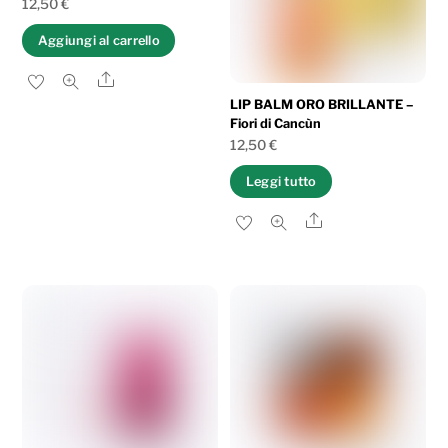
12,50
€
Aggiungi al carrello
Share
LIP BALM ORO BRILLANTE –
Fiori di Cancùn
12,50
€
Leggi tutto
Share