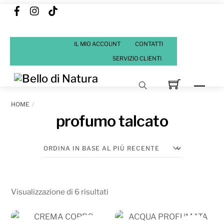
Facebook
Instagram
Tik
Skip
Tok
to
content
IL MIO ACCOUNT
CONTATTI
SERVIZIO CLIENTI
Men
HOME
profumo talcato
Ordina
Visualizzazione di 6 risultati
in
base
IN OFFERTA!
IN OFFERTA!