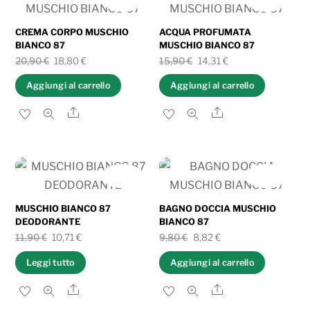
al
più
CREMA CORPO MUSCHIO
ACQUA PROFUMATA
BIANCO 87
MUSCHIO BIANCO 87
recente
Il
Il
Il
Il
20,90
€
18,80
€
15,90
€
14,31
€
prezzo
prezzo
prezzo
prezzo
Aggiungi al carrello
Aggiungi al carrello
originale
attuale
originale
attuale
Share
Share
era:
è:
era:
è:
20,90 €.
18,80 €.
15,90 €.
14,31 €.
IN OFFERTA!
IN OFFERTA!
MUSCHIO BIANCO 87
BAGNO DOCCIA MUSCHIO
DEODORANTE
BIANCO 87
Il
Il
Il
Il
11,90
€
10,71
€
9,80
€
8,82
€
prezzo
prezzo
prezzo
prezzo
Leggi tutto
Aggiungi al carrello
originale
attuale
originale
attuale
Share
Share
era:
è:
era:
è: