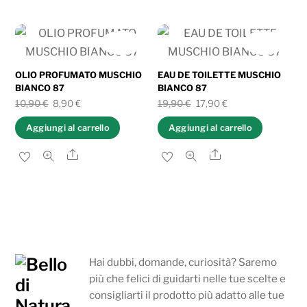
11,90 €.
10,71 €.
9,80 €.
8,82 €.
IN OFFERTA!
IN OFFERTA!
OLIO PROFUMATO MUSCHIO
EAU DE TOILETTE MUSCHIO
BIANCO 87
BIANCO 87
Il
Il
Il
Il
10,90
€
8,90
€
19,90
€
17,90
€
prezzo
prezzo
prezzo
prezzo
Aggiungi al carrello
Aggiungi al carrello
originale
attuale
originale
attuale
Share
Share
era:
è:
era:
è:
10,90 €.
8,90 €.
19,90 €.
17,90 €.
Hai dubbi, domande, curiosità? Saremo
più che felici di guidarti nelle tue scelte e
consigliarti il prodotto più adatto alle tue