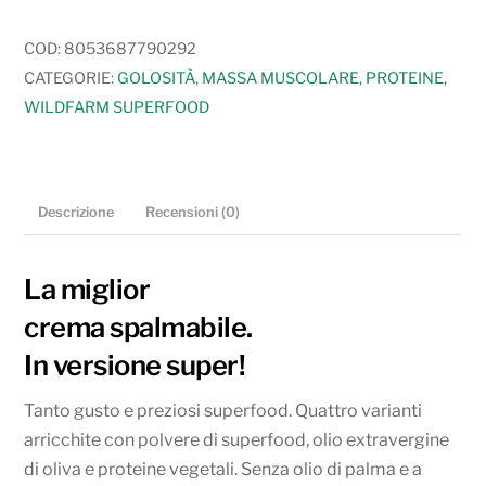
Cream
gusto
COD:
8053687790292
Nocciola
CATEGORIE:
GOLOSITÀ
,
MASSA MUSCOLARE
,
PROTEINE
,
quantità
WILDFARM SUPERFOOD
Descrizione
Recensioni (0)
La miglior
crema spalmabile.
In versione super!
Tanto gusto e preziosi superfood. Quattro varianti
arricchite con polvere di superfood, olio extravergine
di oliva e proteine vegetali. Senza olio di palma e a