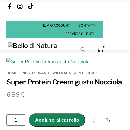
Facebook
Instagram
Tik
Skip
Tok
to
content
IL MIO ACCOUNT
CONTATTI
SERVIZIO CLIENTI
Men
HOME
I NOSTRI BRAND
WILDFARM SUPERFOOD
Super Protein Cream gusto Nocciola
6,99
€
Super
Share
Aggiungi al carrello
Protein