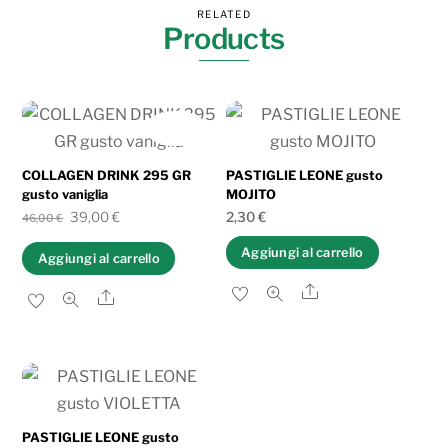
RELATED
Products
IN OFFERTA!
COLLAGEN DRINK 295 GR
PASTIGLIE LEONE gusto
gusto vaniglia
MOJITO
Il
Il
39,00
€
2,30
€
46,00
€
prezzo
prezzo
Aggiungi al carrello
Aggiungi al carrello
originale
attuale
Share
Share
era:
è:
46,00 €.
39,00 €.
PASTIGLIE LEONE gusto