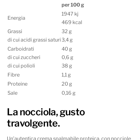
per 100 g
1947 kj
Energia
469 kcal
Grassi
32 g
di cui acidi grassi saturi
3,4 g
Carboidrati
40 g
di cui zuccheri
0,6 g
di cui polioli
38 g
Fibre
1,1 g
Proteine
20 g
Sale
0,16 g
La nocciola, gusto
travolgente.
Un’autentica crema spalmabile proteica, con nocciole