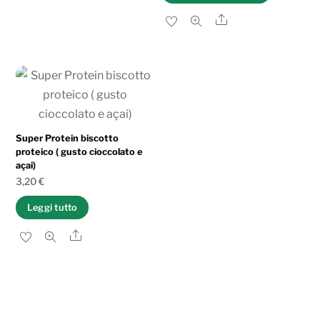
Share
Super Protein biscotto
proteico ( gusto cioccolato e
açai)
3,20
€
Leggi tutto
Share