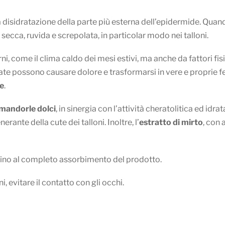
 disidratazione della parte più esterna dell’epidermide. Quand
ecca, ruvida e screpolata, in particolar modo nei talloni.
, come il clima caldo dei mesi estivi, ma anche da fattori fisio
urate possono causare dolore e trasformarsi in vere e proprie f
le
.
i mandorle dolci
, in sinergia con l’attività cheratolitica ed idrat
rante della cute dei talloni. Inoltre, l’
estratto di mirto
, con 
fino al completo assorbimento del prodotto.
i, evitare il contatto con gli occhi.