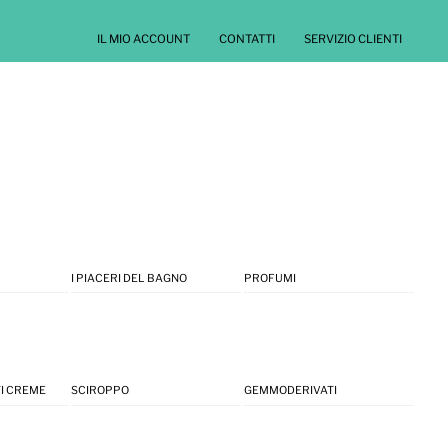
IL MIO ACCOUNT
CONTATTI
SERVIZIO CLIENTI
I PIACERI DEL BAGNO
PROFUMI
I CREME
SCIROPPO
GEMMODERIVATI