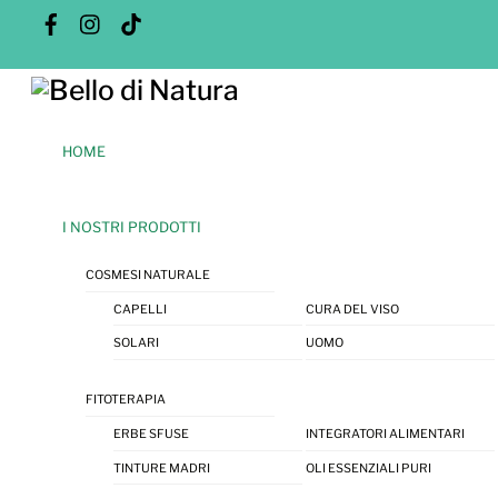
Skip
Facebook
Instagram
Tik
Tok
to
content
Menu
HOME
I NOSTRI PRODOTTI
COSMESI NATURALE
CAPELLI
CURA DEL VISO
SOLARI
UOMO
FITOTERAPIA
ERBE SFUSE
INTEGRATORI ALIMENTARI
TINTURE MADRI
OLI ESSENZIALI PURI