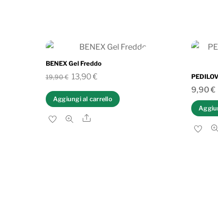
IN OFFERTA!
BENEX Gel Freddo
Il
Il
13,90
€
​PEDILOV
19,90
€
prezzo
prezzo
9,90
€
Aggiungi al carrello
originale
attuale
Aggiun
era:
è:
Share
19,90 €.
13,90 €.