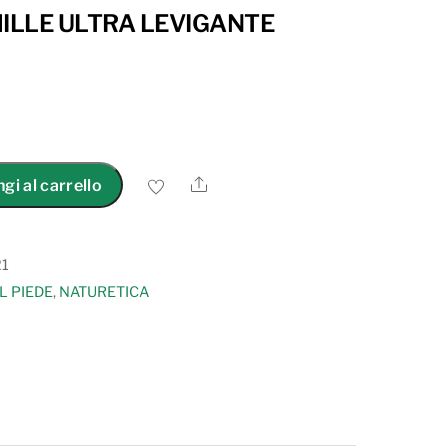
HILLE ULTRA LEVIGANTE
Share
gi al carrello
21
L PIEDE
,
NATURETICA