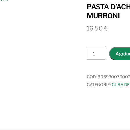
PASTA D’AC
MURRONI
16,50
€
PASTA
Aggiun
D'ACHILLE
ULTRA
LEVIGANTE
COD:
80593007900
MURRONI
CATEGORIE:
CURA DE
quantità