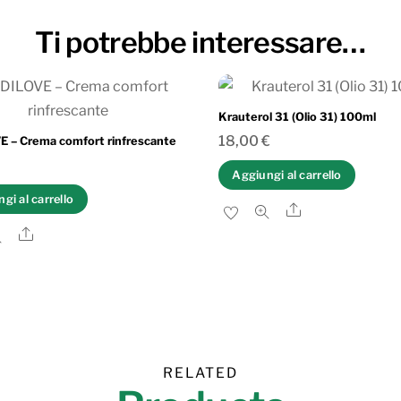
Ti potrebbe interessare…
Krauterol 31 (Olio 31) 100ml
18,00
€
E – Crema comfort rinfrescante
Aggiungi al carrello
gi al carrello
Share
Share
RELATED