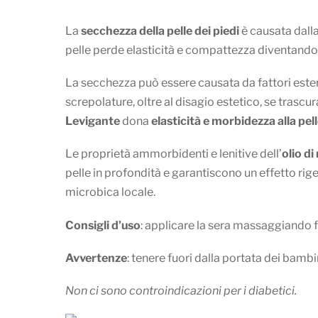
La
secchezza della pelle dei piedi
è causata dalla
pelle perde elasticità e compattezza diventando s
La secchezza può essere causata da fattori esterni
screpolature, oltre al disagio estetico, se trasc
Levigante
dona
elasticità e morbidezza alla pel
Le proprietà ammorbidenti e lenitive dell’
olio d
pelle in profondità e garantiscono un effetto rigene
microbica locale.
Consigli d’uso
: applicare la sera massaggiando 
Avvertenze
: tenere fuori dalla portata dei bambin
Non ci sono controindicazioni per i diabetici.