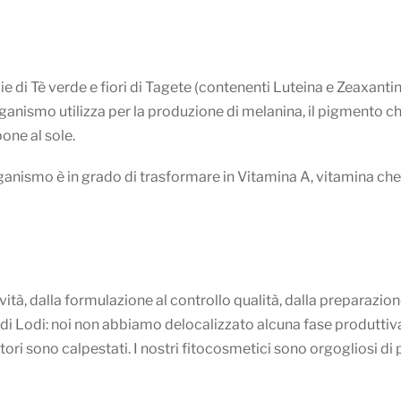
oglie di Tè verde e fiori di Tagete (contenenti Luteina e Zeaxa
ganismo utilizza per la produzione di melanina, il pigmento ch
one al sole.
ganismo è in grado di trasformare in Vitamina A, vitamina che
ività, dalla formulazione al controllo qualità, dalla preparaz
i Lodi: noi non abbiamo delocalizzato alcuna fase produttiva i
oratori sono calpestati. I nostri fitocosmetici sono orgogliosi