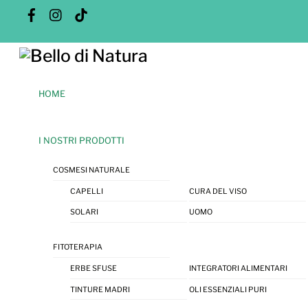
Skip
Facebook
Instagram
Tik
Tok
to
content
Menu
HOME
I NOSTRI PRODOTTI
COSMESI NATURALE
CAPELLI
CURA DEL VISO
SOLARI
UOMO
FITOTERAPIA
ERBE SFUSE
INTEGRATORI ALIMENTARI
TINTURE MADRI
OLI ESSENZIALI PURI