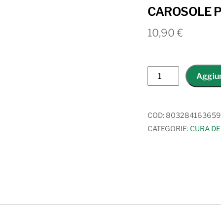
CAROSOLE 
10,90
€
CAROSOLE
Aggiun
PLUS
quantità
COD:
803284163659
CATEGORIE:
CURA DE