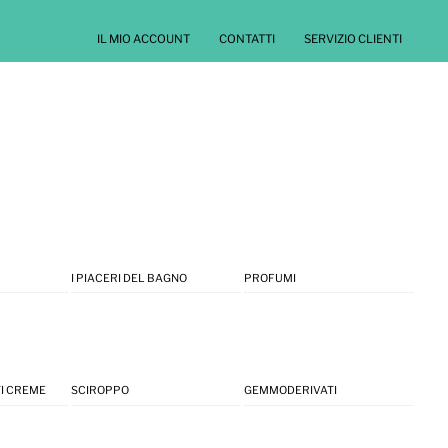
IL MIO ACCOUNT
CONTATTI
SERVIZIO CLIENTI
I PIACERI DEL BAGNO
PROFUMI
I CREME
SCIROPPO
GEMMODERIVATI