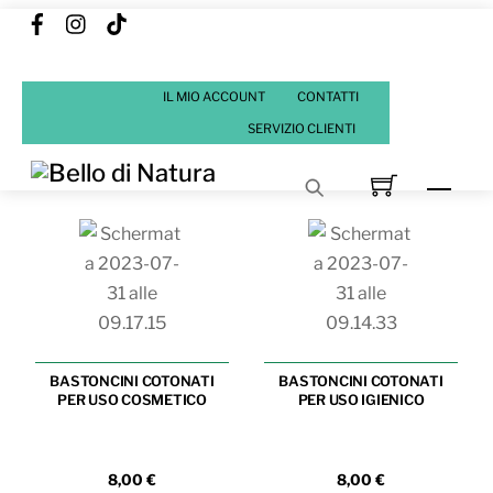
Facebook
Instagram
Tik
Skip
Tok
to
content
IL MIO ACCOUNT
CONTATTI
SERVIZIO CLIENTI
Men
BASTONCINI COTONATI
BASTONCINI COTONATI
PER USO COSMETICO
PER USO IGIENICO
8,00
€
8,00
€