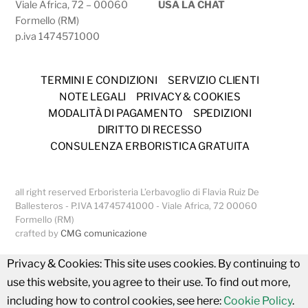
Viale Africa, 72 – 00060
USA LA CHAT
Formello (RM)
p.iva 1474571000
TERMINI E CONDIZIONI
SERVIZIO CLIENTI
NOTE LEGALI
PRIVACY & COOKIES
MODALITÀ DI PAGAMENTO
SPEDIZIONI
DIRITTO DI RECESSO
CONSULENZA ERBORISTICA GRATUITA
all right reserved Erboristeria L’erbavoglio di Flavia Ruiz De
Ballesteros - P.IVA 14745741000 - Viale Africa, 72 00060
Formello (RM)
crafted by
CMG comunicazione
Privacy & Cookies: This site uses cookies. By continuing to
use this website, you agree to their use. To find out more,
including how to control cookies, see here:
Cookie Policy
.