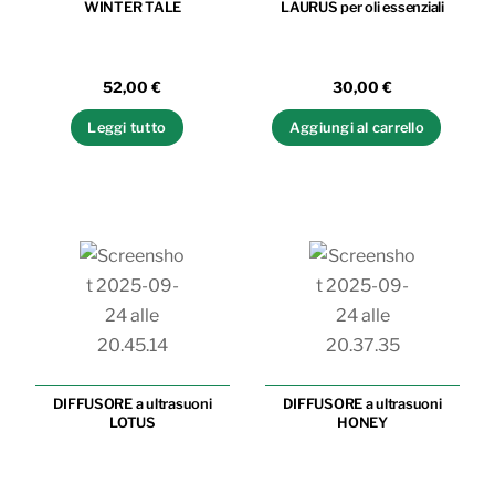
WINTER TALE
LAURUS per oli essenziali
52,00
€
30,00
€
Leggi tutto
Aggiungi al carrello
DIFFUSORE a ultrasuoni
DIFFUSORE a ultrasuoni
LOTUS
HONEY