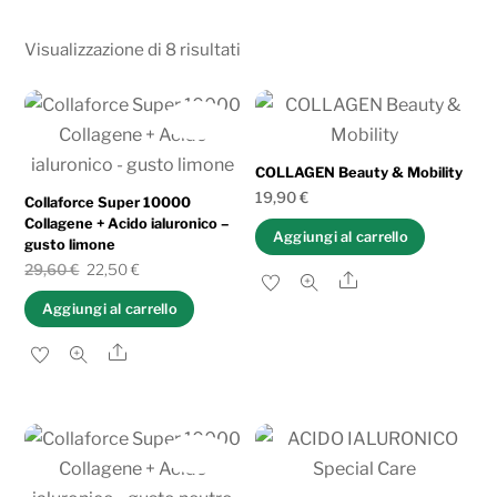
Ordina
Visualizzazione di 8 risultati
in
base
IN OFFERTA!
al
più
COLLAGEN Beauty & Mobility
recente
19,90
€
Collaforce Super 10000
Collagene + Acido ialuronico –
Aggiungi al carrello
gusto limone
Il
Il
29,60
€
22,50
€
Share
prezzo
prezzo
Aggiungi al carrello
originale
attuale
Share
era:
è:
29,60 €.
22,50 €.
IN OFFERTA!