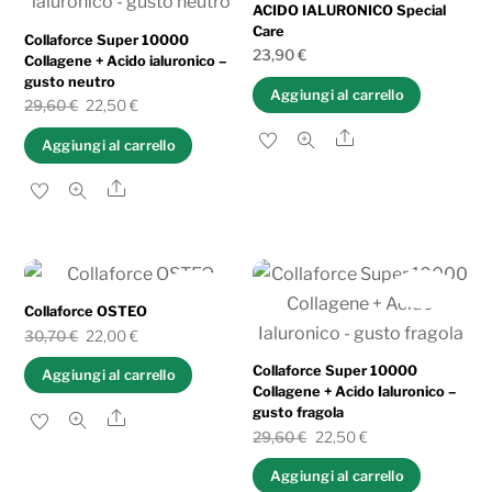
ACIDO IALURONICO Special
Care
Collaforce Super 10000
23,90
€
Collagene + Acido ialuronico –
gusto neutro
Aggiungi al carrello
Il
Il
29,60
€
22,50
€
prezzo
prezzo
Share
Aggiungi al carrello
originale
attuale
Share
era:
è:
29,60 €.
22,50 €.
IN OFFERTA!
IN OFFERTA!
Collaforce OSTEO
Il
Il
30,70
€
22,00
€
prezzo
prezzo
Collaforce Super 10000
Aggiungi al carrello
Collagene + Acido Ialuronico –
originale
attuale
gusto fragola
Share
era:
è:
Il
Il
29,60
€
22,50
€
30,70 €.
22,00 €.
prezzo
prezzo
Aggiungi al carrello