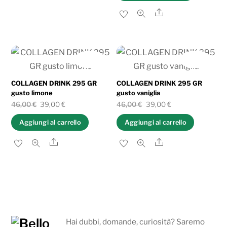
originale
attuale
Share
era:
è:
29,60 €.
22,50 €.
IN OFFERTA!
IN OFFERTA!
COLLAGEN DRINK 295 GR
COLLAGEN DRINK 295 GR
gusto limone
gusto vaniglia
Il
Il
Il
Il
46,00
€
39,00
€
46,00
€
39,00
€
prezzo
prezzo
prezzo
prezzo
Aggiungi al carrello
Aggiungi al carrello
originale
attuale
originale
attuale
Share
Share
era:
è:
era:
è:
46,00 €.
39,00 €.
46,00 €.
39,00 €.
Hai dubbi, domande, curiosità? Saremo