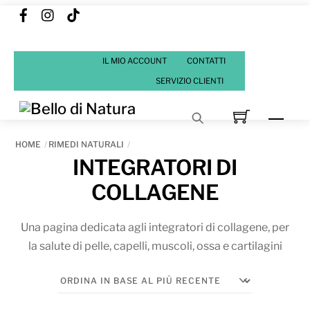
Facebook
Instagram
Tik
Skip
Tok
to
content
IL MIO ACCOUNT
CONTATTI
SERVIZIO CLIENTI
Men
HOME
RIMEDI NATURALI
INTEGRATORI DI
COLLAGENE
Una pagina dedicata agli integratori di collagene, per
la salute di pelle, capelli, muscoli, ossa e cartilagini