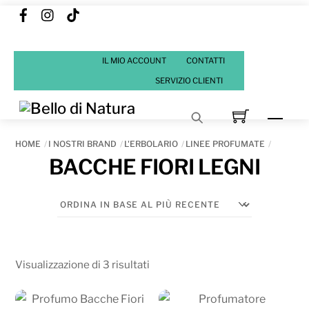
Facebook
Instagram
Tik
Skip
Tok
to
content
IL MIO ACCOUNT
CONTATTI
SERVIZIO CLIENTI
Men
HOME
I NOSTRI BRAND
L'ERBOLARIO
LINEE PROFUMATE
BACCHE FIORI LEGNI
Ordina
Visualizzazione di 3 risultati
in
base