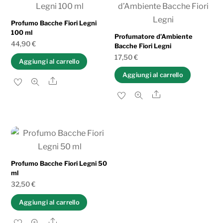
al
più
Profumo Bacche Fiori Legni
100 ml
recente
Profumatore d’Ambiente
44,90
€
Bacche Fiori Legni
17,50
€
Aggiungi al carrello
Aggiungi al carrello
Share
Share
Profumo Bacche Fiori Legni 50
ml
32,50
€
Aggiungi al carrello
Share