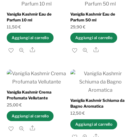
al
più
Vaniglia Kashmir Eau de
Vaniglia Kashmir Eau de
Parfum 10 ml
Parfum 50 ml
recente
11,50
€
29,90
€
Aggiungi al carrello
Aggiungi al carrello
Share
Share
Vaniglia Kashmir Crema
Profumata Vellutante
Vaniglia Kashmir Schiuma da
25,00
€
Bagno Aromatica
12,50
€
Aggiungi al carrello
Aggiungi al carrello
Share
Share