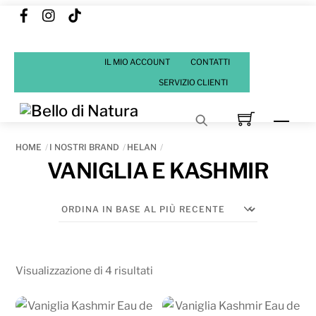
Facebook
Instagram
Tik
Skip
Tok
to
content
IL MIO ACCOUNT
CONTATTI
SERVIZIO CLIENTI
Men
HOME
I NOSTRI BRAND
HELAN
VANIGLIA E KASHMIR
Ordina
Visualizzazione di 4 risultati
in
base