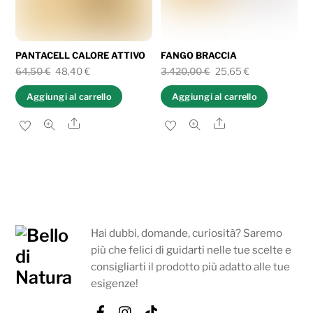
PANTACELL CALORE ATTIVO
FANGO BRACCIA
Il
Il
Il
Il
64,50
€
48,40
€
3.420,00
€
25,65
€
prezzo
prezzo
prezzo
prezzo
Aggiungi al carrello
Aggiungi al carrello
originale
attuale
originale
attuale
Share
Share
era:
è:
era:
è:
64,50 €.
48,40 €.
3.420,00 €.
25,65 €.
Hai dubbi, domande, curiosità? Saremo
più che felici di guidarti nelle tue scelte e
consigliarti il prodotto più adatto alle tue
esigenze!
Facebook
Instagram
Tik