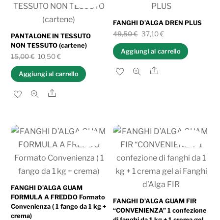
al
più
FANGHI D’ALGA DREN PLUS
Il
Il
recente
49,50
€
37,10
€
PANTALONE IN TESSUTO
NON TESSUTO (cartene)
prezzo
prezzo
Aggiungi al carrello
Il
Il
15,00
€
10,50
€
originale
attuale
prezzo
prezzo
Share
era:
è:
Aggiungi al carrello
originale
attuale
49,50 €.
37,10 €.
Share
era:
è:
15,00 €.
10,50 €.
IN OFFERTA!
IN OFFERTA!
FANGHI D’ALGA GUAM
FORMULA A FREDDO Formato
FANGHI D’ALGA GUAM FIR
Convenienza ( 1 fango da 1 kg +
“CONVENIENZA” 1 confezione
crema)
di fanghi da 1 kg + 1 crema gel