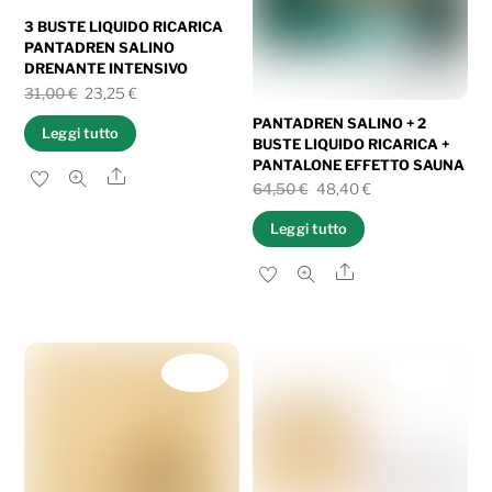
3 BUSTE LIQUIDO RICARICA
PANTADREN SALINO
DRENANTE INTENSIVO
Il
Il
31,00
€
23,25
€
prezzo
prezzo
PANTADREN SALINO + 2
Leggi tutto
BUSTE LIQUIDO RICARICA +
originale
attuale
PANTALONE EFFETTO SAUNA
Share
era:
è:
Il
Il
64,50
€
48,40
€
31,00 €.
23,25 €.
prezzo
prezzo
Leggi tutto
originale
attuale
Share
era:
è:
64,50 €.
48,40 €.
IN OFFERTA!
IN OFFERTA!