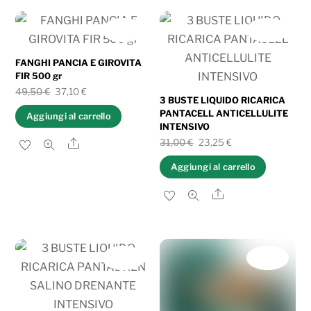
IN OFFERTA!
IN OFFERTA!
FANGHI PANCIA E GIROVITA
FIR 500 gr
Il
Il
49,50
€
37,10
€
3 BUSTE LIQUIDO RICARICA
prezzo
prezzo
PANTACELL ANTICELLULITE
Aggiungi al carrello
INTENSIVO
originale
attuale
Il
Il
31,00
€
23,25
€
Share
era:
è:
prezzo
prezzo
49,50 €.
37,10 €.
Aggiungi al carrello
originale
attuale
Share
era:
è:
31,00 €.
23,25 €.
IN OFFERTA!
IN OFFERTA!