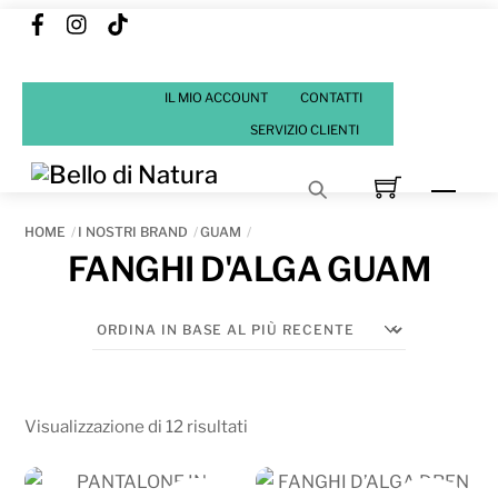
Facebook
Instagram
Tik
Skip
Tok
to
content
IL MIO ACCOUNT
CONTATTI
SERVIZIO CLIENTI
Men
HOME
I NOSTRI BRAND
GUAM
FANGHI D'ALGA GUAM
Ordina
Visualizzazione di 12 risultati
in
base
IN OFFERTA!
IN OFFERTA!