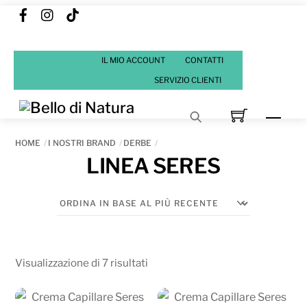
Facebook
Instagram
Tik
Skip
Tok
to
content
IL MIO ACCOUNT
CONTATTI
SERVIZIO CLIENTI
Men
HOME
I NOSTRI BRAND
DERBE
LINEA SERES
Ordina
Visualizzazione di 7 risultati
in
base