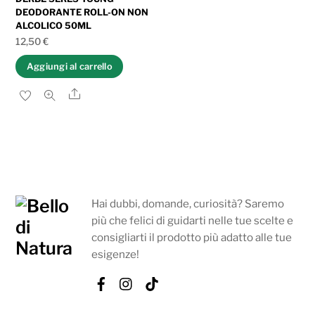
DEODORANTE ROLL-ON NON
ALCOLICO 50ML
12,50
€
Aggiungi al carrello
Share
Hai dubbi, domande, curiosità? Saremo
più che felici di guidarti nelle tue scelte e
consigliarti il prodotto più adatto alle tue
esigenze!
Facebook
Instagram
Tik
Tok