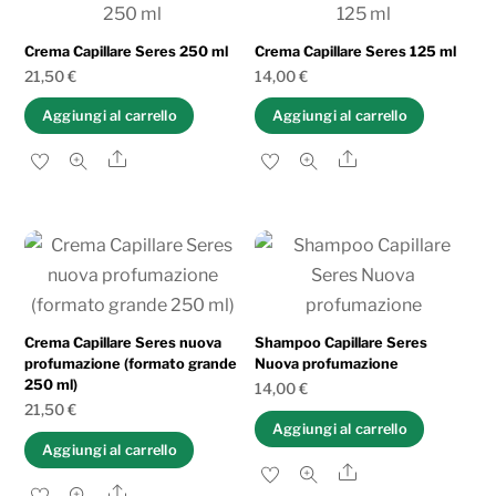
al
più
Crema Capillare Seres 250 ml
Crema Capillare Seres 125 ml
recente
21,50
€
14,00
€
Aggiungi al carrello
Aggiungi al carrello
Share
Share
Crema Capillare Seres nuova
Shampoo Capillare Seres
profumazione (formato grande
Nuova profumazione
250 ml)
14,00
€
21,50
€
Aggiungi al carrello
Aggiungi al carrello
Share
Share