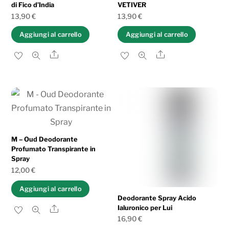
di Fico d’India
VETIVER
13,90
€
13,90
€
Aggiungi al carrello
Aggiungi al carrello
Share
Share
M – Oud Deodorante
Profumato Transpirante in
Spray
12,00
€
Aggiungi al carrello
Deodorante Spray Acido
Share
Ialuronico per Lui
16,90
€