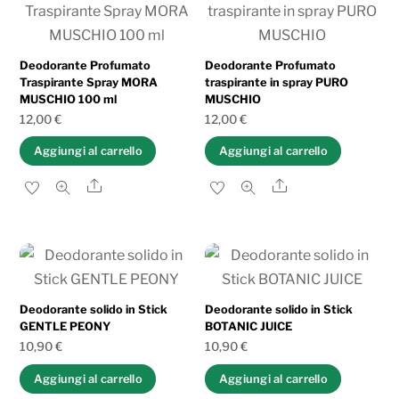
al
più
recente
Deodorante Profumato
Deodorante Profumato
Traspirante Spray MORA
traspirante in spray PURO
MUSCHIO 100 ml
MUSCHIO
12,00
€
12,00
€
Aggiungi al carrello
Aggiungi al carrello
Share
Share
Deodorante solido in Stick
Deodorante solido in Stick
GENTLE PEONY
BOTANIC JUICE
10,90
€
10,90
€
Aggiungi al carrello
Aggiungi al carrello