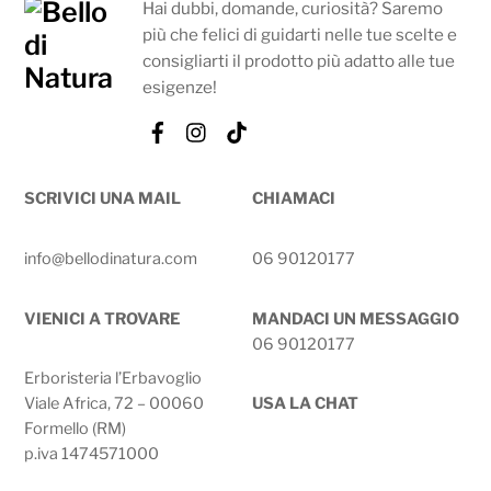
Hai dubbi, domande, curiosità? Saremo
più che felici di guidarti nelle tue scelte e
consigliarti il prodotto più adatto alle tue
esigenze!
Facebook
Instagram
Tik
Tok
SCRIVICI UNA MAIL
CHIAMACI
info@bellodinatura.com
06 90120177
VIENICI A TROVARE
MANDACI UN MESSAGGIO
06 90120177
Erboristeria l’Erbavoglio
Viale Africa, 72 – 00060
USA LA CHAT
Formello (RM)
p.iva 1474571000