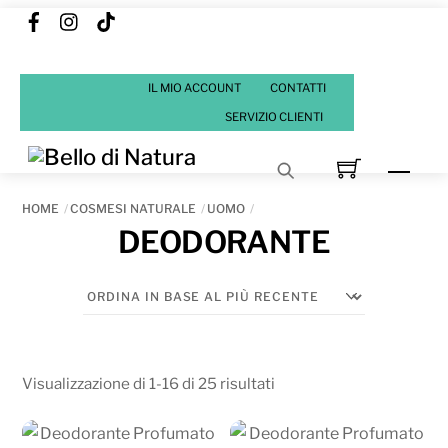
Facebook
Instagram
Tik
Skip
Tok
to
content
IL MIO ACCOUNT
CONTATTI
SERVIZIO CLIENTI
Men
HOME
COSMESI NATURALE
UOMO
DEODORANTE
Ordina
Visualizzazione di 1-16 di 25 risultati
in
base