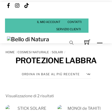
Facebook
Instagram
Tik
Skip
Tok
to
content
IL MIO ACCOUNT
CONTATTI
SERVIZIO CLIENTI
Men
HOME
COSMESI NATURALE
SOLARI
PROTEZIONE LABBRA
Ordina
Visualizzazione di 2 risultati
in
base