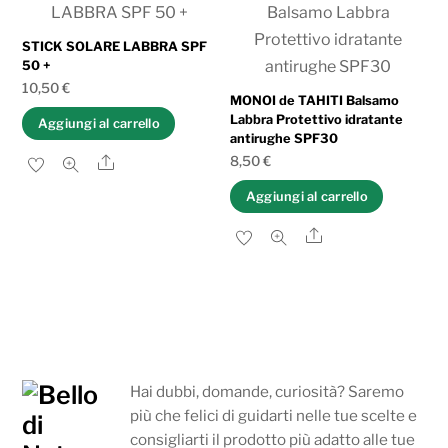
al
più
STICK SOLARE LABBRA SPF
50 +
recente
10,50
€
MONOI de TAHITI Balsamo
Labbra Protettivo idratante
Aggiungi al carrello
antirughe SPF30
8,50
€
Share
Aggiungi al carrello
Share
Hai dubbi, domande, curiosità? Saremo
più che felici di guidarti nelle tue scelte e
consigliarti il prodotto più adatto alle tue