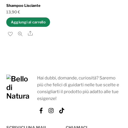
Shampoo Lisciante
13,90
€
Aggiungi al carrello
Share
Hai dubbi, domande, curiosità? Saremo
più che felici di guidarti nelle tue scelte e
consigliarti il prodotto più adatto alle tue
esigenze!
Facebook
Instagram
Tik
Tok
SCRIVICI UNA MAIL
CHIAMACI