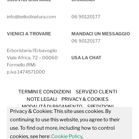
info@bellodinatura.com
06 90120177
VIENICI A TROVARE
MANDACI UN MESSAGGIO
06 90120177
Erboristeria l’Erbavoglio
Viale Africa, 72 – 00060
USA LA CHAT
Formello (RM)
p.iva 1474571000
TERMINI E CONDIZIONI
SERVIZIO CLIENTI
NOTE LEGALI
PRIVACY & COOKIES
MODALITÀ DI PAGAMENTO
SPEDIZIONI
Privacy & Cookies: This site uses cookies. By
DIRITTO DI RECESSO
continuing to use this website, you agree to their
CONSULENZA ERBORISTICA GRATUITA
use. To find out more, including how to control
cookies, see here:
Cookie Policy
.