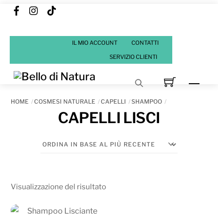
Facebook
Instagram
Tik
Skip
Tok
to
content
IL MIO ACCOUNT
CONTATTI
SERVIZIO CLIENTI
Men
HOME
COSMESI NATURALE
CAPELLI
SHAMPOO
CAPELLI LISCI
Visualizzazione del risultato