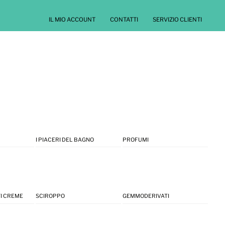
IL MIO ACCOUNT
CONTATTI
SERVIZIO CLIENTI
I PIACERI DEL BAGNO
PROFUMI
I CREME
SCIROPPO
GEMMODERIVATI