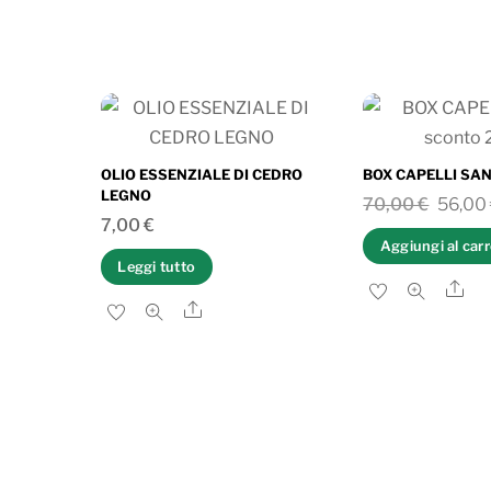
OLIO ESSENZIALE DI CEDRO
BOX CAPELLI SAN
LEGNO
Il
70,00
€
56,00
7,00
€
prezz
Aggiungi al carr
origin
Leggi tutto
Sh
era:
Share
70,00 