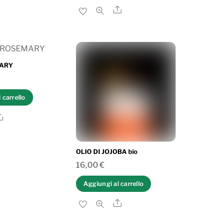
Share
MARY
 carrello
Share
OLIO DI JOJOBA bio
16,00
€
Aggiungi al carrello
Share