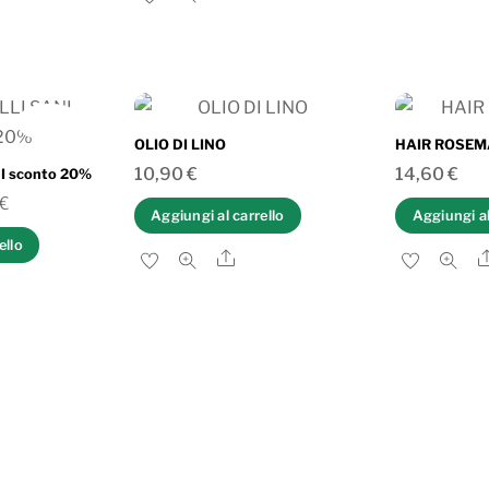
IN OFFERTA!
OLIO DI LINO
HAIR ROSE
10,90
€
14,60
€
I sconto 20%
Il
€
Aggiungi al carrello
Aggiungi al
o
prezzo
ello
Share
ale
attuale
are
è:
€.
56,00 €.