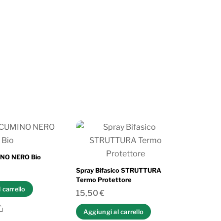
INO NERO Bio
Spray Bifasico STRUTTURA
Termo Protettore
 carrello
15,50
€
Share
Aggiungi al carrello