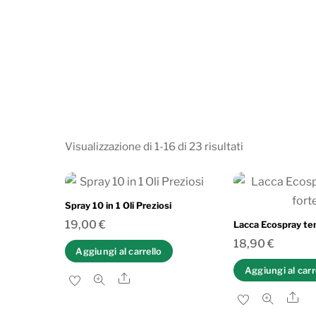
Ordina
Visualizzazione di 1-16 di 23 risultati
in
base
al
Spray 10 in 1 Oli Preziosi
più
19,00
€
Lacca Ecospray te
recente
18,90
€
Aggiungi al carrello
Aggiungi al carr
Share
Sh