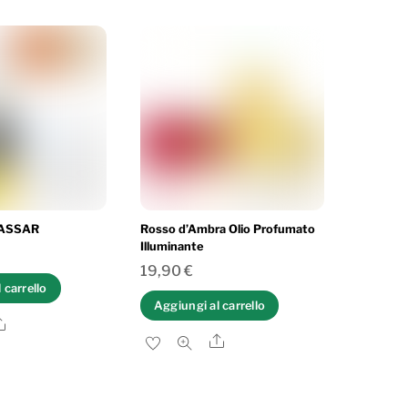
CASSAR
Rosso d’Ambra Olio Profumato
Illuminante
19,90
€
 carrello
Aggiungi al carrello
Share
Share