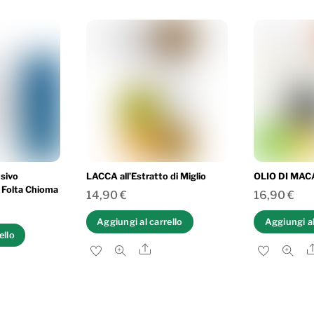
sivo
LACCA all’Estratto di Miglio
OLIO DI MA
 Folta Chioma
14,90
€
16,90
€
Aggiungi al carrello
Aggiungi al
ello
Share
are