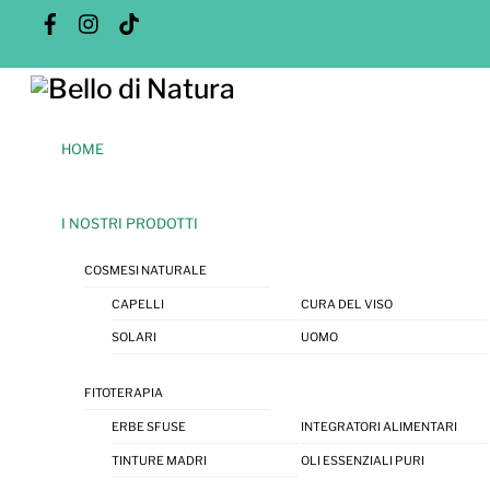
Skip
Facebook
Instagram
Tik
Tok
to
content
Menu
HOME
I NOSTRI PRODOTTI
COSMESI NATURALE
CAPELLI
CURA DEL VISO
SOLARI
UOMO
FITOTERAPIA
ERBE SFUSE
INTEGRATORI ALIMENTARI
TINTURE MADRI
OLI ESSENZIALI PURI