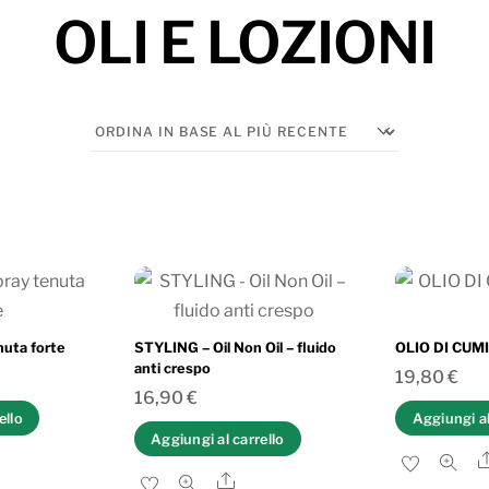
OLI E LOZIONI
nuta forte
STYLING – Oil Non Oil – fluido
OLIO DI CUM
anti crespo
19,80
€
16,90
€
ello
Aggiungi al
Aggiungi al carrello
are
Share