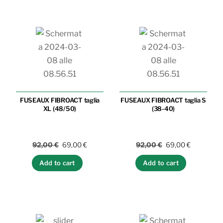
FUSEAUX FIBROACT taglia
FUSEAUX FIBROACT taglia S
XL (48/50)
(38-40)
Il
Il
Il
Il
92,00
€
69,00
€
92,00
€
69,00
€
prezzo
prezzo
prezzo
prezzo
Add to cart
Add to cart
originale
attuale
originale
attuale
era:
è:
era:
è:
92,00 €.
69,00 €.
92,00 €.
69,00 €.