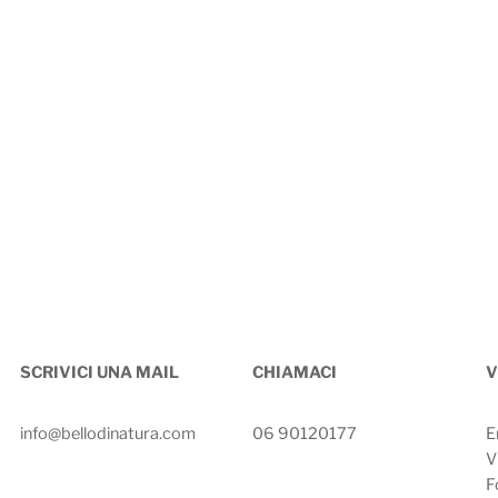
SCRIVICI UNA MAIL
CHIAMACI
V
info@bellodinatura.com
06 90120177
E
V
F