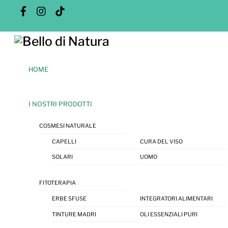
Skip
Facebook
Instagram
Tik
Tok
to
content
Menu
HOME
I NOSTRI PRODOTTI
COSMESI NATURALE
CAPELLI
CURA DEL VISO
SOLARI
UOMO
FITOTERAPIA
ERBE SFUSE
INTEGRATORI ALIMENTARI
TINTURE MADRI
OLI ESSENZIALI PURI