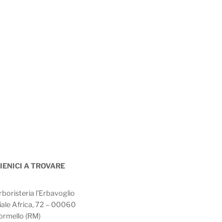
IENICI A TROVARE
rboristeria l’Erbavoglio
iale Africa, 72 – 00060
ormello (RM)