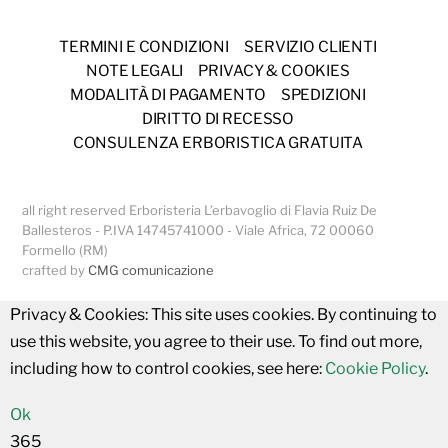
TERMINI E CONDIZIONI
SERVIZIO CLIENTI
NOTE LEGALI
PRIVACY & COOKIES
MODALITÀ DI PAGAMENTO
SPEDIZIONI
DIRITTO DI RECESSO
CONSULENZA ERBORISTICA GRATUITA
all right reserved Erboristeria L’erbavoglio di Flavia Ruiz De
Ballesteros - P.IVA 14745741000 - Viale Africa, 72 00060
Formello (RM)
crafted by
CMG comunicazione
Privacy & Cookies: This site uses cookies. By continuing to
use this website, you agree to their use. To find out more,
including how to control cookies, see here:
Cookie Policy
.
Ok
365