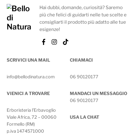
Hai dubbi, domande, curiosità? Saremo
più che felici di guidarti nelle tue scelte e
consigliarti il prodotto più adatto alle tue
esigenze!
Facebook
Instagram
Tik
Tok
SCRIVICI UNA MAIL
CHIAMACI
info@bellodinatura.com
06 90120177
VIENICI A TROVARE
MANDACI UN MESSAGGIO
06 90120177
Erboristeria l’Erbavoglio
Viale Africa, 72 – 00060
USA LA CHAT
Formello (RM)
p.iva 1474571000