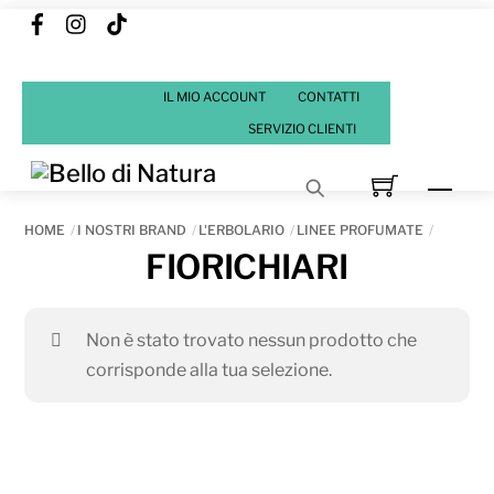
Facebook
Instagram
Tik
Skip
Tok
to
content
IL MIO ACCOUNT
CONTATTI
SERVIZIO CLIENTI
Men
HOME
I NOSTRI BRAND
L'ERBOLARIO
LINEE PROFUMATE
FIORICHIARI
Non è stato trovato nessun prodotto che
corrisponde alla tua selezione.