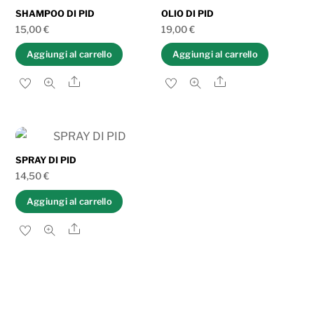
al
SHAMPOO DI PID
OLIO DI PID
più
15,00
€
19,00
€
recente
Aggiungi al carrello
Aggiungi al carrello
Share
Share
SPRAY DI PID
14,50
€
Aggiungi al carrello
Share