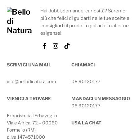
Hai dubbi, domande, curiosità? Saremo
più che felici di guidarti nelle tue scelte e
consigliarti il prodotto più adatto alle tue
esigenze!
Facebook
Instagram
Tik
Tok
SCRIVICI UNA MAIL
CHIAMACI
info@bellodinatura.com
06 90120177
VIENICI A TROVARE
MANDACI UN MESSAGGIO
06 90120177
Erboristeria l’Erbavoglio
Viale Africa, 72 – 00060
USA LA CHAT
Formello (RM)
p.iva 1474571000