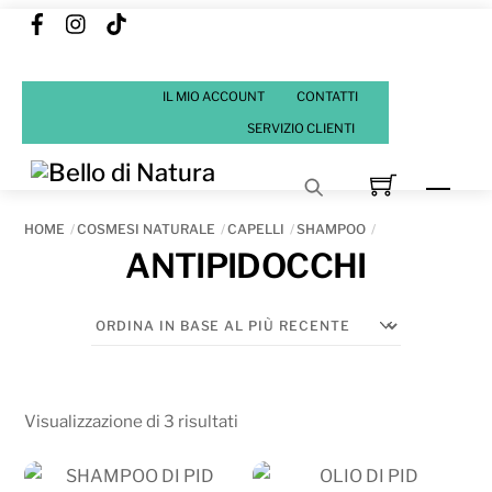
Facebook
Instagram
Tik
Skip
Tok
to
content
IL MIO ACCOUNT
CONTATTI
SERVIZIO CLIENTI
Men
HOME
COSMESI NATURALE
CAPELLI
SHAMPOO
ANTIPIDOCCHI
Ordina
Visualizzazione di 3 risultati
in
base