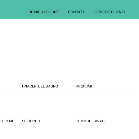
IL MIO ACCOUNT
CONTATTI
SERVIZIO CLIENTI
I PIACERI DEL BAGNO
PROFUMI
I CREME
SCIROPPO
GEMMODERIVATI