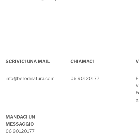
SCRIVICI UNA MAIL
CHIAMACI
V
info@bellodinatura.com
06 90120177
E
V
F
p
MANDACI UN
MESSAGGIO
06 90120177