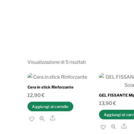
Ordina
Visualizzazione di 5 risultati
in
base
al
Cera in stick Rinforzante
più
12,90
€
GEL FISSANTE Migl
recente
13,90
€
Aggiungi al carrello
Aggiungi al carr
Share
Sh