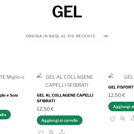
GEL
GEL FISFORT
12,50
€
io e Soia
GEL AL COLLAGENE CAPELLI
SFIBRATI
Aggiungi al
12,50
€
ello
Aggiungi al carrello
are
Share