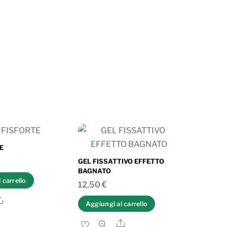
E
GEL FISSATTIVO EFFETTO
BAGNATO
 carrello
12,50
€
Share
Aggiungi al carrello
Share