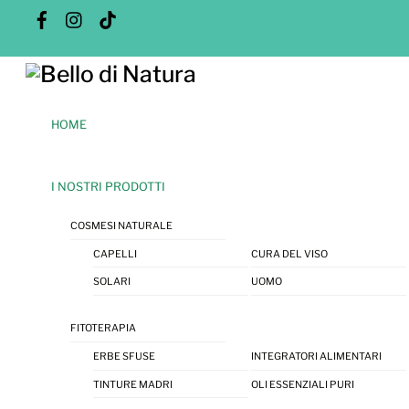
Skip
Facebook
Instagram
Tik
Tok
to
content
Menu
HOME
I NOSTRI PRODOTTI
COSMESI NATURALE
CAPELLI
CURA DEL VISO
SOLARI
UOMO
FITOTERAPIA
ERBE SFUSE
INTEGRATORI ALIMENTARI
TINTURE MADRI
OLI ESSENZIALI PURI