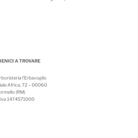
IENICI A TROVARE
rboristeria l’Erbavoglio
iale Africa, 72 – 00060
ormello (RM)
.iva 1474571000